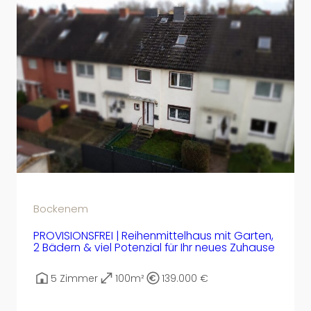
Bockenem
PROVISIONSFREI | Reihenmittelhaus mit Garten,
2 Bädern & viel Potenzial für Ihr neues Zuhause
5 Zimmer
100m²
139.000 €